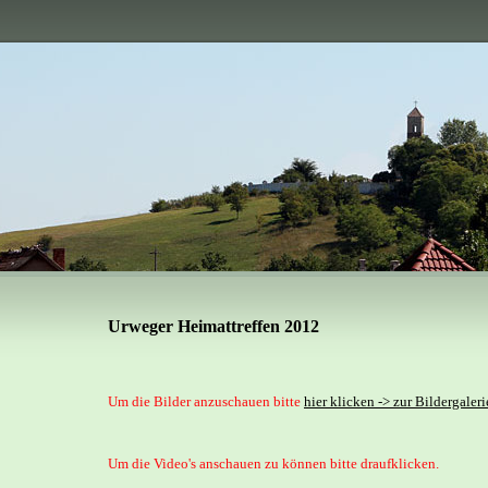
Urweger Heimattreffen 2012
Um die Bilder anzuschauen bitte
hier klicken -> zur Bildergaleri
Um die Video's anschauen zu können bitte draufklicken.