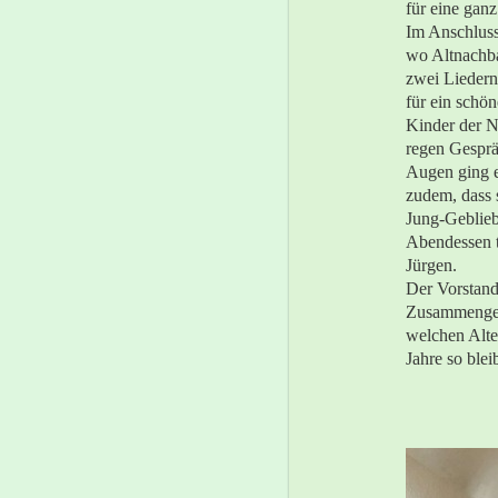
für eine gan
Im Anschluss
wo Altnachba
zwei Lieder
für ein schö
Kinder der N
regen Gesprä
Augen ging e
zudem, dass 
Jung-Geblie
Abendessen t
Jürgen.
Der Vorstand 
Zusammengeh
welchen Alter
Jahre so bleib
Urwe